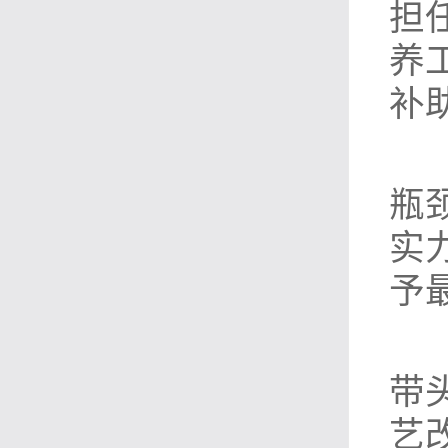
担
养
补
瓶
实
予
带
艺