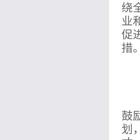
绕
业
促
措
鼓
划