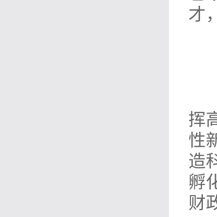
才
挥
性
造
孵
财